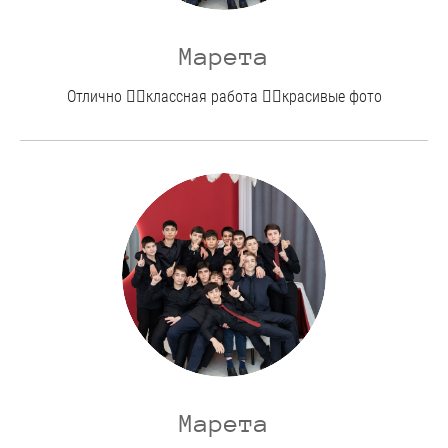
Марета
Отлично 👍🏻классная работа 👍🏻красивые фото
Марета