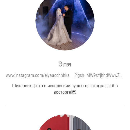
Эля
www.instagram.com/elyaacchhhka___?igsh=MW9sYjhhdWwwZ29iZA%3D%3D&utm_source=qr
Шикарные фото в исполнении лучшего фотографа! Я в
восторге!😍