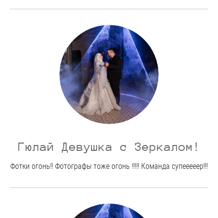
Гюлай Девушка с Зеркалом!
Фотки огонь!! Фотографы тоже огонь !!!!! Команда супееееер!!!