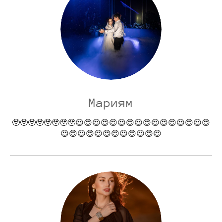
Мариям
🥹🥹🥹🥹🥹🥹🥹🥹😍😍😍😍😍😍😍😍😍😍😍😍😍😍😍😍
😍😍😍😍😍😍😍😍😍😍😍😍